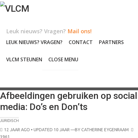
Skip
to
content
Leuk nieuws? Vragen?
Mail ons!
LEUK NIEUWS? VRAGEN?
CONTACT
PARTNERS
VLCM STEUNEN
CLOSE MENU
Afbeeldingen gebruiken op social
media: Do’s en Don’ts
JURIDISCH
POSTED
12 JAAR AGO
• UPDATED 10 JAAR
—BY
CATHERINE EYGENRAAM
ON
3961