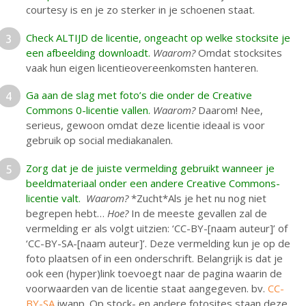
courtesy is en je zo sterker in je schoenen staat.
Check ALTIJD de licentie, ongeacht op welke stocksite je
een afbeelding downloadt.
Waarom?
Omdat stocksites
vaak hun eigen licentieovereenkomsten hanteren.
Ga aan de slag met foto’s die onder de Creative
Commons 0-licentie vallen.
Waarom?
Daarom! Nee,
serieus, gewoon omdat deze licentie ideaal is voor
gebruik op social mediakanalen.
Zorg dat je de juiste vermelding gebruikt wanneer je
beeldmateriaal onder een andere Creative Commons-
licentie valt.
Waarom?
*Zucht*Als je het nu nog niet
begrepen hebt…
Hoe?
In de meeste gevallen zal de
vermelding er als volgt uitzien: ‘CC-BY-[naam auteur]’ of
‘CC-BY-SA-[naam auteur]’. Deze vermelding kun je op de
foto plaatsen of in een onderschrift. Belangrijk is dat je
ook een (hyper)link toevoegt naar de pagina waarin de
voorwaarden van de licentie staat aangegeven. bv.
CC-
BY-SA
iwanp. Op stock- en andere fotosites staan deze