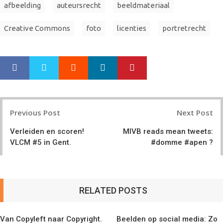
afbeelding
auteursrecht
beeldmateriaal
Creative Commons
foto
licenties
portretrecht
Google+
LinkedIn
Pinterest
S
T
h
w
a
e
r
e
Post
e
t
Previous Post
Next Post
navigation
Verleiden en scoren!
MIVB reads mean tweets:
VLCM #5 in Gent.
#domme #apen ?
RELATED POSTS
Van Copyleft naar Copyright.
Beelden op social media: Zo