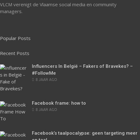
VLCM verenigt de Vlaamse social media en community
managers.
Popular Posts
Recent Posts
Influencers In België – Fakers of Bravekes? –
#FollowMe
POSTED
8 JAAR AGO
ON
Facebook frame: how to
POSTED
8 JAAR AGO
ON
Facebook’s taalpocalypse: geen targeting meer