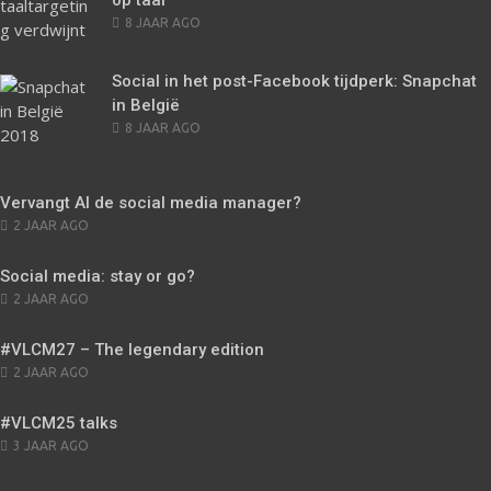
op taal
POSTED
8 JAAR AGO
ON
Social in het post-Facebook tijdperk: Snapchat
in België
POSTED
8 JAAR AGO
ON
Vervangt AI de social media manager?
POSTED
2 JAAR AGO
ON
Social media: stay or go?
POSTED
2 JAAR AGO
ON
#VLCM27 – The legendary edition
POSTED
2 JAAR AGO
ON
#VLCM25 talks
POSTED
3 JAAR AGO
ON