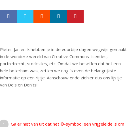
Google+
LinkedIn
Pinterest
S
T
h
w
a
e
r
e
e
t
Pieter-Jan en ik hebben je in de voorbije dagen wegwijs gemaakt
in de wondere wereld van Creative Commons-licenties,
portretrecht, stocksites, etc. Omdat we beseffen dat het een
hele boterham was, zetten we nog ’s even de belangrijkste
informatie op een rijtje. Aanschouw ende ziehier dus ons lijstje
van Do’s en Don’ts!
Ga er niet van uit dat het ©-symbool een vrijgeleide is om