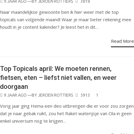
POSTED
9 JAAR AGO
—BY
JEROEN ROTTIERS
3818
ON
Naar maandelijkse gewoonte ben ik hier weer met de top
topicals van volgende maand! Waar je maar beter rekening mee
houdt in je content kalender? Je leest het in dit…
Read More
Top Topicals april: We moeten rennen,
SOCIAL MEDIA
fietsen, eten – liefst niet vallen, en weer
MANAGEMENT
doorgaan
POSTED
9 JAAR AGO
—BY
JEROEN ROTTIERS
5913
1
ON
Vorig jaar ging Hema een deo uitbrengen die er voor zou zorgen
dat je naar gebak ruikt, zou het Raket waterijsje van Ola in geen
enkel universum nog te krijgen…