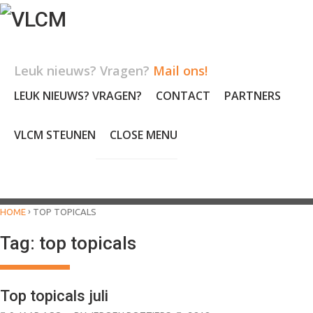
Skip
to
content
Leuk nieuws? Vragen?
Mail ons!
LEUK NIEUWS? VRAGEN?
CONTACT
PARTNERS
VLCM STEUNEN
CLOSE MENU
›
HOME
TOP TOPICALS
Tag:
top topicals
Top topicals juli
BLOG