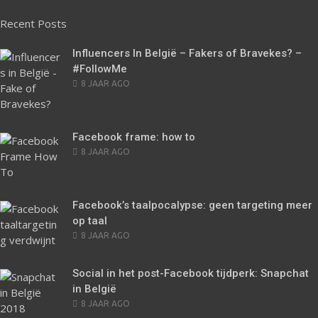
Recent Posts
Influencers In België – Fakers of Bravekes? –
#FollowMe
POSTED
8 JAAR AGO
ON
Facebook frame: how to
POSTED
8 JAAR AGO
ON
Facebook’s taalpocalypse: geen targeting meer
op taal
POSTED
8 JAAR AGO
ON
Social in het post-Facebook tijdperk: Snapchat
in België
POSTED
8 JAAR AGO
ON