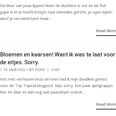
ON
De kleur van jouw lippen! Want de duckface is out en de fish
gape is in! Je hoofd lichtjes naar beneden gericht, je ogen kijken
alsof je verziend bent maar…
Read More
Bloemen en kaarsen! Want ik was te laat voor
TOP TOPICALS
de eitjes. Sorry.
POSTED
10 JAAR AGO
—BY
DORA
5169
ON
Iets met verhuizen enzo en toen had ik mijn deadline gemist
voor de Top Topical blogpost. Mja, sorry. Een paar aprilgrapjes
hier en daar en dan nog wat paaseitjes overal….
Read More