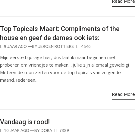
Read More
Top Topicals Maart: Compliments of the
SOCIAL MEDIA
house en geef de dames ook iets:
MANAGEMENT
POSTED
9 JAAR AGO
—BY
JEROEN ROTTIERS
4546
ON
Mijn eerste bijdrage hier, dus laat ik maar beginnen met
proberen om vriendjes te maken… Jullie zijn allemaal geweldig!
Meteen de toon zetten voor de top topicals van volgende
maand. Iedereen…
Read More
Vandaag is rood!
POSTED
10 JAAR AGO
—BY
DORA
7389