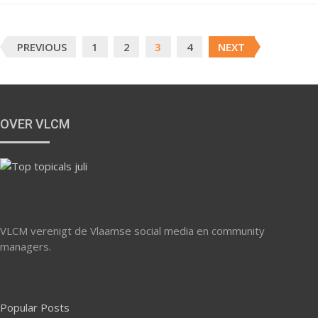
Posts
PREVIOUS
1
2
3
4
NEXT
navigation
OVER VLCM
VLCM verenigt de Vlaamse social media en community
managers.
Popular Posts