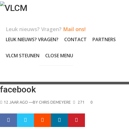
Skip
to
content
Leuk nieuws? Vragen?
Mail ons!
LEUK NIEUWS? VRAGEN?
CONTACT
PARTNERS
VLCM STEUNEN
CLOSE MENU
facebook
POSTED
12 JAAR AGO
—BY
CHRIS DEMEYERE
271
0
ON
Google+
LinkedIn
Pinterest
S
T
h
w