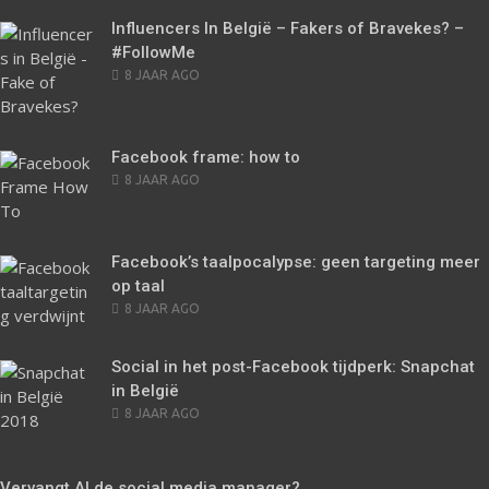
Influencers In België – Fakers of Bravekes? –
#FollowMe
POSTED
8 JAAR AGO
ON
Facebook frame: how to
POSTED
8 JAAR AGO
ON
Facebook’s taalpocalypse: geen targeting meer
op taal
POSTED
8 JAAR AGO
ON
Social in het post-Facebook tijdperk: Snapchat
in België
POSTED
8 JAAR AGO
ON
Vervangt AI de social media manager?