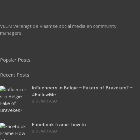
VLCM verenigt de Vlaamse social media en community
managers.
Popular Posts
Recent Posts
Influencers In België – Fakers of Bravekes? –
#FollowMe
POSTED
8 JAAR AGO
ON
Facebook frame: how to
POSTED
8 JAAR AGO
ON