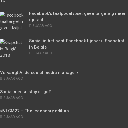
Facebook’s taalpocalypse: geen targeting meer
op taal
POSTED
8 JAAR AGO
ON
Social in het post-Facebook tijdperk: Snapchat
in België
POSTED
8 JAAR AGO
ON
Vervangt AI de social media manager?
POSTED
2 JAAR AGO
ON
Social media: stay or go?
POSTED
2 JAAR AGO
ON
#VLCM27 – The legendary edition
POSTED
2 JAAR AGO
ON