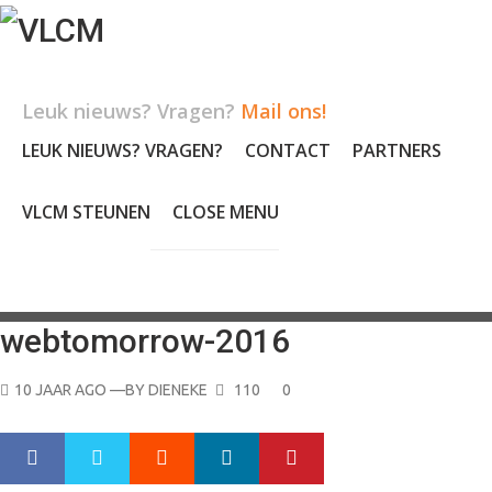
Skip
to
content
Leuk nieuws? Vragen?
Mail ons!
LEUK NIEUWS? VRAGEN?
CONTACT
PARTNERS
VLCM STEUNEN
CLOSE MENU
webtomorrow-2016
POSTED
10 JAAR AGO
—BY
DIENEKE
110
0
ON
Google+
LinkedIn
Pinterest
S
T
h
w