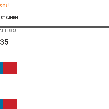
 ons!
 STEUNEN
T 11.38.35
.35
LinkedIn
Pinterest
LinkedIn
Pinterest