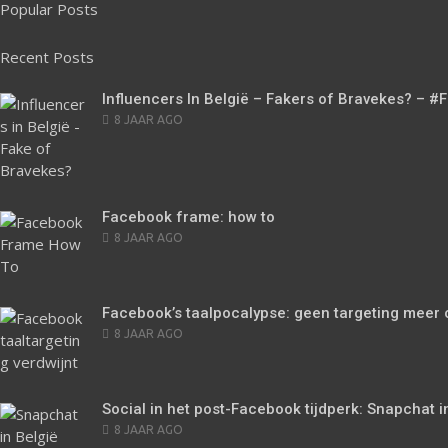
Popular Posts
Recent Posts
Influencers In België – Fakers of Bravekes? – #
POSTED
8 JAAR AGO
ON
Facebook frame: how to
POSTED
8 JAAR AGO
ON
Facebook’s taalpocalypse: geen targeting meer 
POSTED
8 JAAR AGO
ON
Social in het post-Facebook tijdperk: Snapchat i
POSTED
8 JAAR AGO