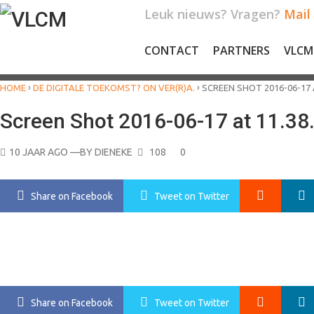
Skip
Leuk nieuws? Vragen?
Mail
to
content
CONTACT
PARTNERS
VLCM
›
›
HOME
DE DIGITALE TOEKOMST? ON VER(R)A.
SCREEN SHOT 2016-06-17 A
Screen Shot 2016-06-17 at 11.38
POSTED
10 JAAR AGO
—BY
DIENEKE
108
0
ON
Google+
Share
on Facebook
Tweet
on Twitter
Google+
Share
on Facebook
Tweet
on Twitter