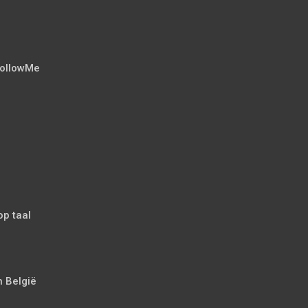
FollowMe
op taal
n België