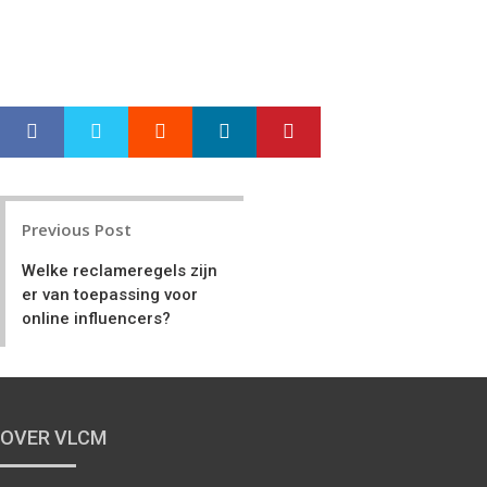
a
e
r
e
e
t
Google+
LinkedIn
Pinterest
S
T
h
w
a
e
r
e
Post
e
t
Previous Post
navigation
Welke reclameregels zijn
er van toepassing voor
online influencers?
OVER VLCM