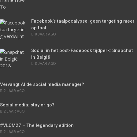
ON
Facebook’s taalpocalypse: geen targeting meer
op taal
POSTED
8 JAAR AGO
ON
Social in het post-Facebook tijdperk: Snapchat
in België
POSTED
8 JAAR AGO
ON
Vervangt AI de social media manager?
POSTED
2 JAAR AGO
ON
Social media: stay or go?
POSTED
2 JAAR AGO
ON
#VLCM27 – The legendary edition
POSTED
2 JAAR AGO