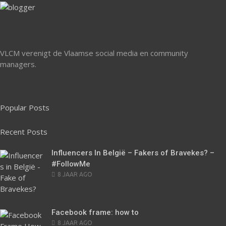
VLCM verenigt de Vlaamse social media en community
managers.
Popular Posts
Recent Posts
Influencers In België – Fakers of Bravekes? –
#FollowMe
POSTED
8 JAAR AGO
ON
Facebook frame: how to
POSTED
8 JAAR AGO