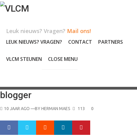
Skip
to
content
Leuk nieuws? Vragen?
Mail ons!
LEUK NIEUWS? VRAGEN?
CONTACT
PARTNERS
VLCM STEUNEN
CLOSE MENU
blogger
POSTED
10 JAAR AGO
—BY
HERMAN MAES
113
0
ON
Google+
LinkedIn
Pinterest
S
T
h
w